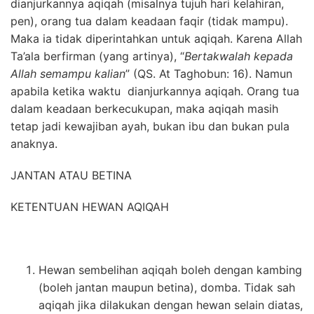
dianjurkannya aqiqah (misalnya tujuh hari kelahiran,
pen), orang tua dalam keadaan faqir (tidak mampu).
Maka ia tidak diperintahkan untuk aqiqah. Karena Allah
Ta’ala berfirman (yang artinya), “
Bertakwalah kepada
Allah semampu kalian
” (QS. At Taghobun: 16). Namun
apabila ketika waktu dianjurkannya aqiqah. Orang tua
dalam keadaan berkecukupan, maka aqiqah masih
tetap jadi kewajiban ayah, bukan ibu dan bukan pula
anaknya.
JANTAN ATAU BETINA
KETENTUAN HEWAN AQIQAH
Hewan sembelihan aqiqah boleh dengan kambing
(boleh jantan maupun betina), domba. Tidak sah
aqiqah jika dilakukan dengan hewan selain diatas,