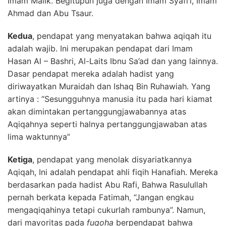
Imam Malik. Begitupun juga dengan Imam Syafi’i, Imam
Ahmad dan Abu Tsaur.
Kedua
, pendapat yang menyatakan bahwa aqiqah itu
adalah wajib. Ini merupakan pendapat dari Imam
Hasan Al – Bashri, Al-Laits Ibnu Sa’ad dan yang lainnya.
Dasar pendapat mereka adalah hadist yang
diriwayatkan Muraidah dan Ishaq Bin Ruhawiah. Yang
artinya : “Sesungguhnya manusia itu pada hari kiamat
akan dimintakan pertanggungjawabannya atas
Aqiqahnya seperti halnya pertanggungjawaban atas
lima waktunnya”
Ketiga
, pendapat yang menolak disyariatkannya
Aqiqah, Ini adalah pendapat ahli fiqih Hanafiah. Mereka
berdasarkan pada hadist Abu Rafi, Bahwa Rasulullah
pernah berkata kepada Fatimah, “Jangan engkau
mengaqiqahinya tetapi cukurlah rambunya”. Namun,
dari mayoritas pada
fuqoha
berpendapat bahwa