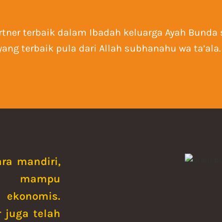
rtner terbaik dalam Ibadah keluarga Ayah Bunda
ng terbaik pula dari Allah subhanahu wa ta’ala.
ra mandiri,
ar mampu
 ekonomis.
 juga telah