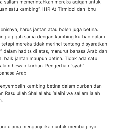
i wa sallam memerintahkan mereka aqiqah untuk
an satu kambing”. [HR At Tirmidzi dan Ibnu
enisnya, harus jantan atau boleh juga betina.
ng aqiqah sama dengan kambing kurban dalam
n tetapi mereka tidak merinci tentang disyaratkan
ah” dalam hadits di atas, menurut bahasa Arab dan
, baik jantan maupun betina. Tidak ada satu
dalam hewan kurban. Pengertian “syah”
bahasa Arab.
menyembelih kambing betina dalam qurban dan
asulullah Shallallahu ‘alaihi wa sallam ialah
m.
para ulama menganjurkan untuk membaginya