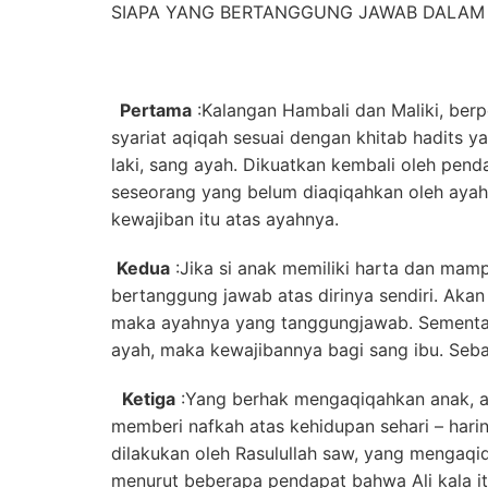
SIAPA YANG BERTANGGUNG JAWAB DALAM
Pertama
:Kalangan Hambali dan Maliki, be
syariat aqiqah sesuai dengan khitab hadits yan
laki, sang ayah. Dikuatkan kembali oleh pe
seseorang yang belum diaqiqahkan oleh aya
kewajiban itu atas ayahnya.
Kedua
:Jika si anak memiliki harta dan mam
bertanggung jawab atas dirinya sendiri. Akan
maka ayahnya yang tanggungjawab. Sementara 
ayah, maka kewajibannya bagi sang ibu. Seb
Ketiga
:Yang berhak mengaqiqahkan anak, 
memberi nafkah atas kehidupan sehari – hariny
dilakukan oleh Rasulullah saw, yang mengaqi
menurut beberapa pendapat bahwa Ali kala i