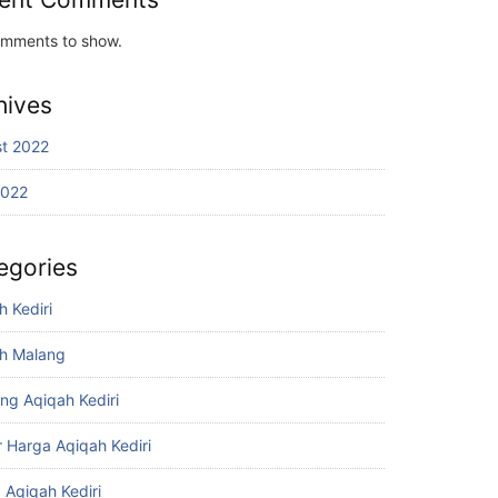
mments to show.
hives
t 2022
2022
egories
h Kediri
h Malang
ing Aqiqah Kediri
r Harga Aqiqah Kediri
 Aqiqah Kediri