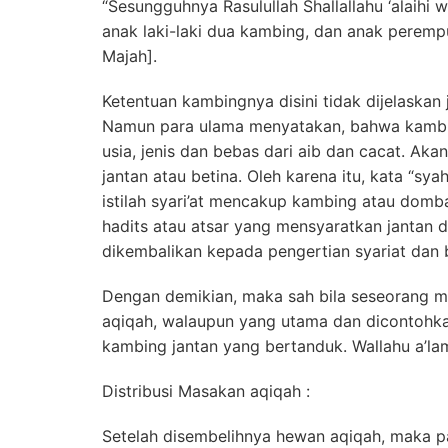
“Sesungguhnya Rasulullah Shallallahu ‘alaih
anak laki-laki dua kambing, dan anak perempu
Majah].
Ketentuan kambingnya disini tidak dijelaskan j
Namun para ulama menyatakan, bahwa kambi
usia, jenis dan bebas dari aib dan cacat. Aka
jantan atau betina. Oleh karena itu, kata “sy
istilah syari’at mencakup kambing atau domba
hadits atau atsar yang mensyaratkan jantan 
dikembalikan kepada pengertian syariat dan 
Dengan demikian, maka sah bila seseorang 
aqiqah, walaupun yang utama dan dicontohkan R
kambing jantan yang bertanduk. Wallahu a’la
Distribusi Masakan aqiqah :
Setelah disembelihnya hewan aqiqah, maka 