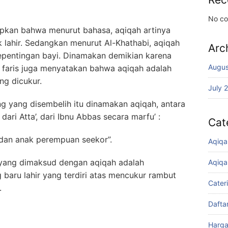
No co
kan bahwa menurut bahasa, aqiqah artinya
 lahir. Sedangkan menurut Al-Khathabi, aqiqah
Arc
epentingan bayi. Dinamakan demikian karena
Augus
u faris juga menyatakan bahwa aqiqah adalah
ng dicukur.
July 
 yang disembelih itu dinamakan aqiqah, antara
dari Atta’, dari Ibnu Abbas secara marfu’ :
Cat
 dan anak perempuan seekor”.
Aqiqa
a yang dimaksud dengan aqiqah adalah
Aqiqa
baru lahir yang terdiri atas mencukur rambut
Cater
.
Dafta
Harga